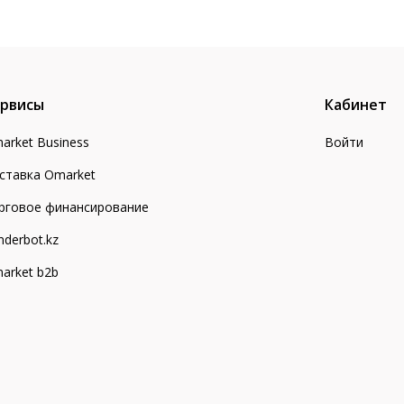
рвисы
Кабинет
arket Business
Войти
ставка Omarket
рговое финансирование
nderbot.kz
arket b2b