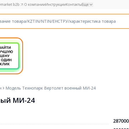
market b2b
О компании
Инструкции
Контакты
Еще
н
Модель Технопарк Вертолет военный МИ-24
ный МИ-24
287000