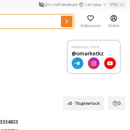
г.Астана
РУС
Для слабовидящих
Избранное
Войти
Наши соц. сети
@omarketkz
0
Поделиться
3334833