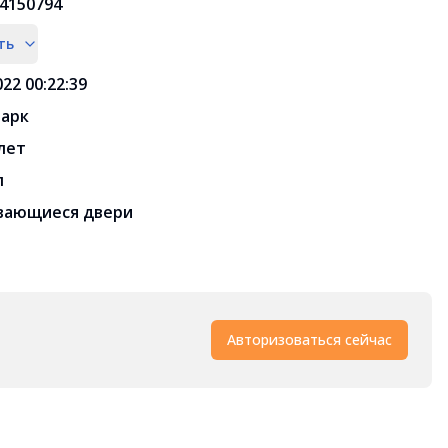
4150794
ть
022 00:22:39
арк
 лет
л
вающиеся двери
Авторизоваться сейчас