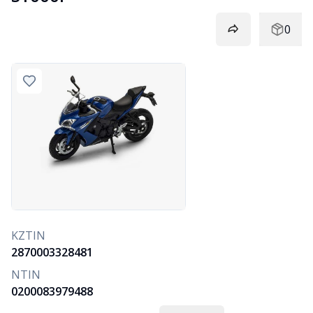
0
KZTIN
2870003328481
NTIN
0200083979488