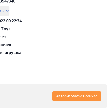
3947340
ть
022 00:22:34
 Toys
 лет
вочек
я игрушка
Авторизоваться сейчас