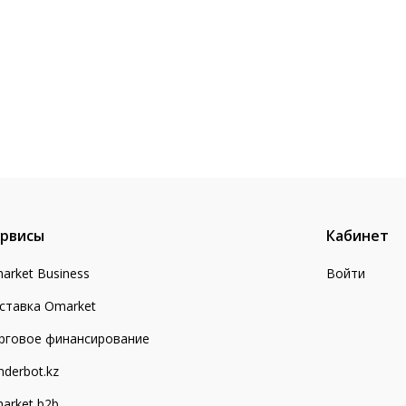
рвисы
Кабинет
arket Business
Войти
ставка Omarket
рговое финансирование
nderbot.kz
arket b2b