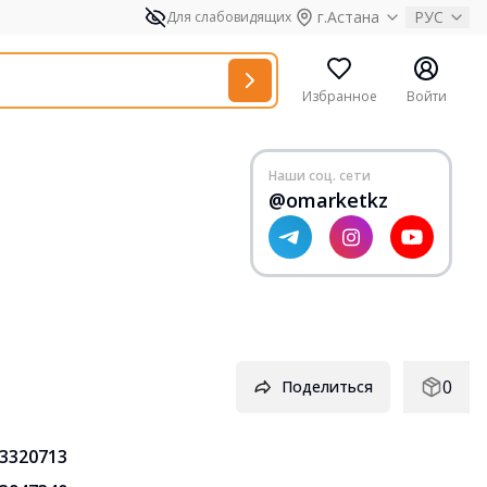
г.Астана
РУС
Для слабовидящих
Избранное
Войти
Наши соц. сети
@omarketkz
0
Поделиться
3320713