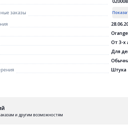
020008
ные заказы
Показа
ния
28.06.2
Orange
От 3-х
Для де
Обычна
ерения
Штука
ий
 заказам и другим возможностям