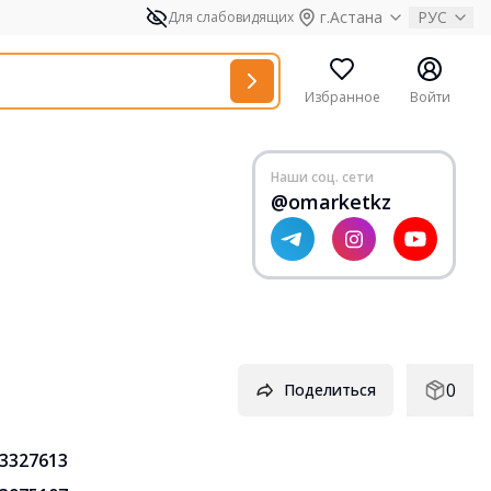
г.Астана
РУС
Для слабовидящих
Избранное
Войти
Наши соц. сети
@omarketkz
0
Поделиться
3327613