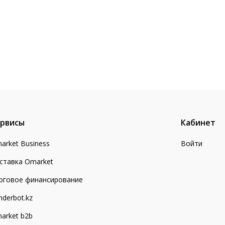
рвисы
Кабинет
arket Business
Войти
ставка Omarket
рговое финансирование
nderbot.kz
arket b2b