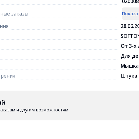
020008
ные заказы
Показа
ния
28.06.2
SOFTO
От 3-х
Для де
Мышка
ерения
Штука
ий
 заказам и другим возможностям