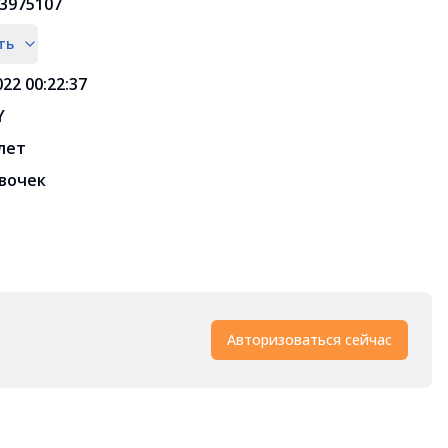
3975107
ть
022 00:22:37
Y
 лет
вочек
Авторизоваться сейчас