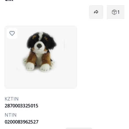
1
KZTIN
2870003325015
NTIN
0200083962527