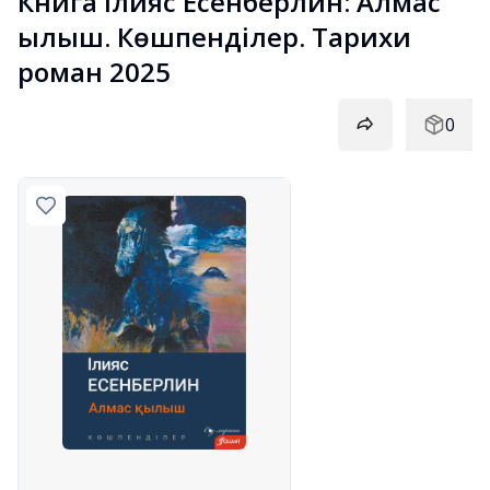
Книга Ілияс Есенберлин: Алмас 
қылыш. Көшпенділер. Тарихи 
роман 2025
0