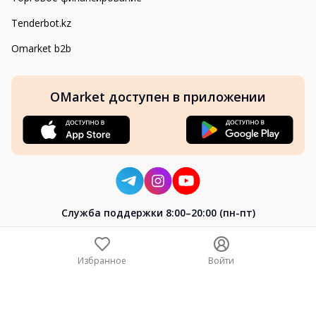
Tenderbot.kz
Omarket b2b
OMarket доступен в приложении
Cлужба поддержки 8:00–20:00 (пн-пт)
8-800-004-02-04
+7 (7172) 64-04-24
Избранное
Войти
help@omarket.kz
Copyright 2024–2026 Omarket.kz — ТОО «Smart Bridge». Все
права защищены. v30