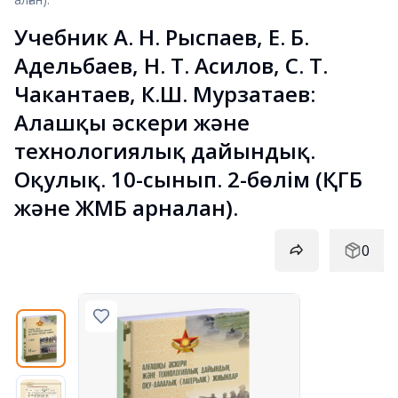
Учебник А. Н. Рыспаев, Е. Б. 
Адельбаев, Н. Т. Асилов, С. Т. 
Чакантаев, К.Ш. Мурзатаев: 
Алғашқы әскери және 
технологиялық дайындық. 
Оқулық. 10-сынып. 2-бөлім (ҚГБ 
және ЖМБ арналған).
0