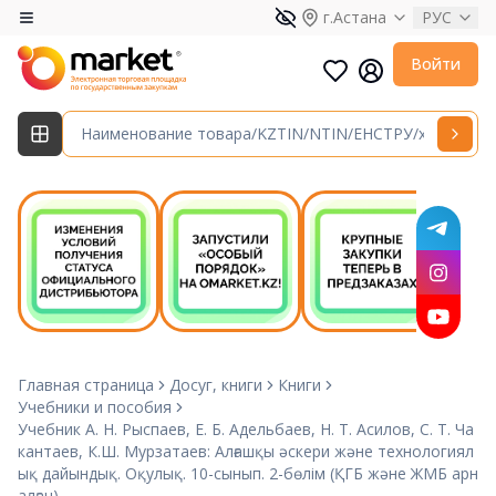
г.Астана
РУС
Войти
Главная страница
Досуг, книги
Книги
Учебники и пособия
Учебник А. Н. Рыспаев, Е. Б. Адельбаев, Н. Т. Асилов, С. Т. Ча
кантаев, К.Ш. Мурзатаев: Алғашқы әскери және технологиял
ық дайындық. Оқулық. 10-сынып. 2-бөлім (ҚГБ және ЖМБ арн
алған).