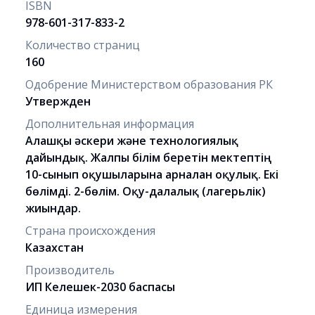
ISBN
978-601-317-833-2
Количество страниц
160
Одобрение Министерством образования РК
Утвержден
Дополнительная информация
Алғашқы əскери жəне технологиялық
дайындық. Жалпы білім беретін мектептің
10-сынып оқушыларына арналған оқулық. Екі
бөлімді. 2-бөлім. Оқу-далалық (лагерьлік)
жиындар.
Страна происхождения
Казахстан
Производитель
ИП Келешек-2030 баспасы
Единица измерения