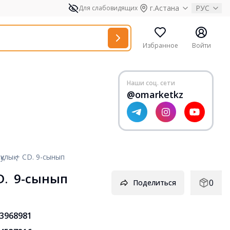
г.Астана
РУС
Для слабовидящих
Избранное
Войти
Наши соц. сети
@omarketkz
қулық + CD. 9-сынып
D.  9-сынып
0
Поделиться
3968981