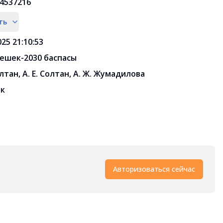
4537216
ть
025 21:10:53
ешек-2030 баспасы
олтан, А. Е. Солтан, А. Ж. Жумадилова
ик
Авторизоваться сейчас