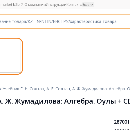
market b2b
О компании
Инструкции
Контакты
Еще
Учебник Г. Н. Солтан, А. Е. Солтан, А. Ж. Жумадилова: Алгебра. О
 А. Ж. Жумадилова: Алгебра. Оқулық + C
287001