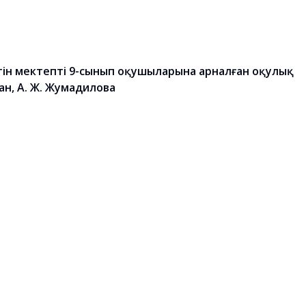
тін мектептің 9-сынып оқушыларына арналған оқулық
лтан, А. Ж. Жумадилова