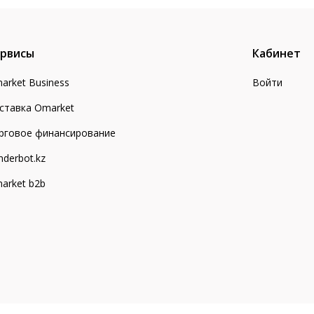
рвисы
Кабинет
arket Business
Войти
ставка Omarket
рговое финансирование
nderbot.kz
arket b2b