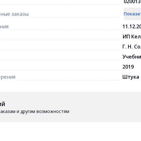
020013
ные заказы
Показа
ния
11.12.2
ИП Кел
Г. Н. С
Учебн
2019
ерения
Штука
ий
 заказам и другим возможностям