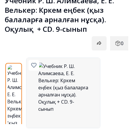
Учебник Р. Ш. Алимсаева, Е. Е. 
Велькер: Көркем еңбек (қыз 
балаларға арналған нұсқа). 
Оқулық  + CD. 9-сынып
0