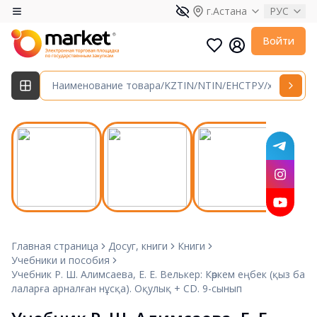
г.Астана
РУС
Войти
Главная страница
Досуг, книги
Книги
Учебники и пособия
Учебник Р. Ш. Алимсаева, Е. Е. Велькер: Көркем еңбек (қыз ба
лаларға арналған нұсқа). Оқулық + CD. 9-сынып