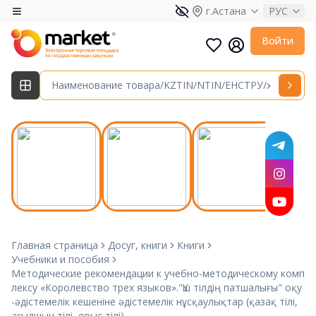
г.Астана
РУС
Войти
Главная страница
Досуг, книги
Книги
Учебники и пособия
Методические рекомендации к учебно-методическому комп
лексу «Королевство трех языков»."Үш тілдің патшалығы" оқу
-әдістемелік кешеніне әдістемелік нұсқаулықтар (қазақ тілі,
ағылшын тілі, орыс тілі)