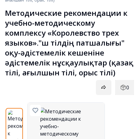
Методические рекомендации к 
учебно-методическому 
комплексу «Королевство трех 
языков»."Үш тілдің патшалығы" 
оқу-әдістемелік кешеніне 
әдістемелік нұсқаулықтар (қазақ 
тілі, ағылшын тілі, орыс тілі)
0