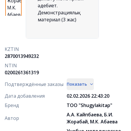
KZTIN
2870013949232
NTIN
0200261361319
Подтверждённые заказы
Показать
Дата добавления
02.02.2026 22:43:20
Бренд
ТОО "Shugylakіtap"
А.А. Кайпбаева, Б.И.
Автор
Жорабай, М.К. Абаева
Учебно-методическое