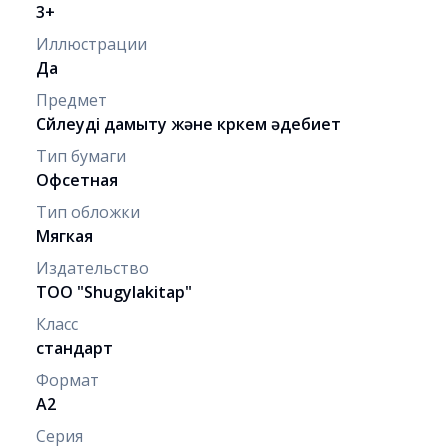
3+
Иллюстрации
Да
Предмет
Сөйлеуді дамыту және көркем әдебиет
Тип бумаги
Офсетная
Тип обложки
Мягкая
Издательство
ТОО "Shugylakіtap"
Класс
стандарт
Формат
A2
Серия