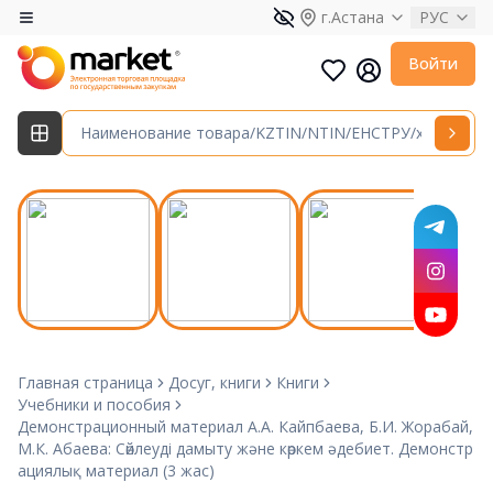
г.Астана
РУС
Войти
Главная страница
Досуг, книги
Книги
Учебники и пособия
Демонстрационный материал А.А. Кайпбаева, Б.И. Жорабай,
М.К. Абаева: Сөйлеуді дамыту және көркем әдебиет. Демонстр
ациялық материал (3 жас)