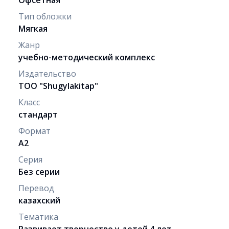
Тип обложки
Мягкая
Жанр
учебно-методический комплекс
Издательство
ТОО "Shugylakіtap"
Класс
стандарт
Формат
A2
Серия
Без серии
Перевод
казахский
Тематика
Развивает творчество у детей 4 лет