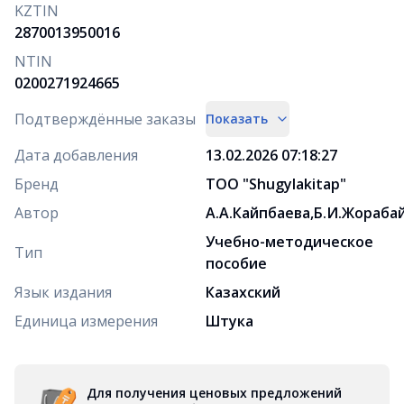
KZTIN
2870013950016
NTIN
0200271924665
Подтверждённые заказы
Показать
Дата добавления
13.02.2026 07:18:27
Бренд
ТОО "Shugylakіtap"
Автор
А.А.Кайпбаева,Б.И.Жораба
Учебно-методическое
Тип
пособие
Язык издания
Казахский
Единица измерения
Штука
Для получения ценовых предложений