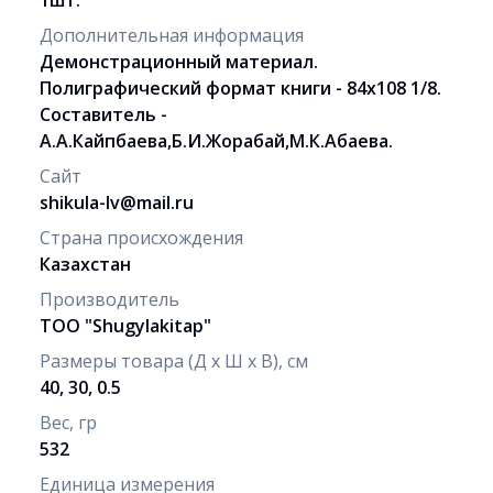
Дополнительная информация
Демонстрационный материал.
Полиграфический формат книги - 84х108 1/8.
Составитель -
А.А.Кайпбаева,Б.И.Жорабай,М.К.Абаева.
Сайт
shikula-lv@mail.ru
Страна происхождения
Казахстан
Производитель
ТОО "Shugylakitap"
Размеры товара (Д х Ш х В), см
40, 30, 0.5
Вес, гр
532
Единица измерения