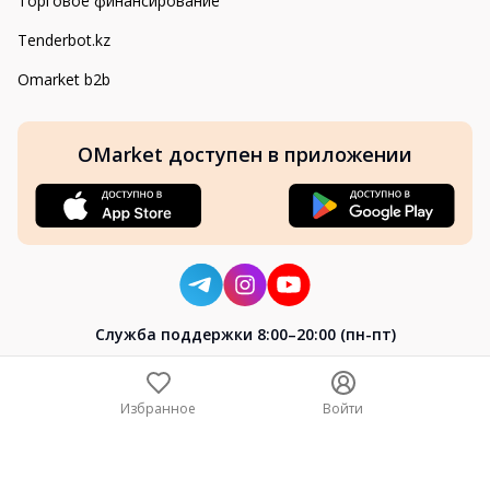
Торговое финансирование
Tenderbot.kz
Omarket b2b
OMarket доступен в приложении
Cлужба поддержки 8:00–20:00 (пн-пт)
8-800-004-02-04
+7 (7172) 64-04-24
Избранное
Войти
help@omarket.kz
Copyright 2024–2026 Omarket.kz — ТОО «Smart Bridge». Все
права защищены. v30