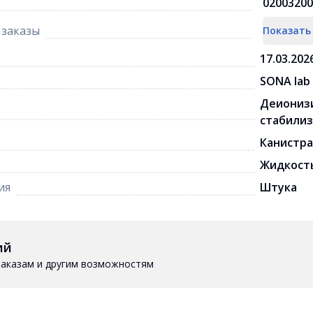
02003200
заказы
Показать
17.03.202
SONA lab
Деионизи
стабили
Канистра
Жидкост
ия
Штука
ий
 заказам и другим возможностям