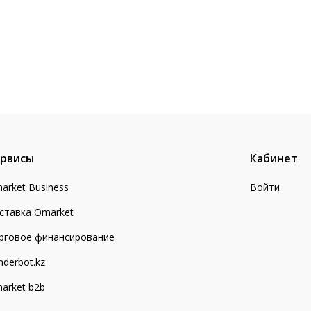
рвисы
Кабинет
arket Business
Войти
ставка Omarket
рговое финансирование
nderbot.kz
arket b2b