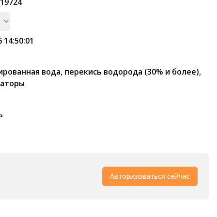
19724
6 14:50:01
рованная вода, перекись водорода (30% и более),
заторы
ь
Авторизоваться сейчас