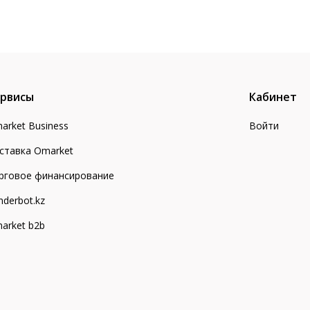
рвисы
Кабинет
arket Business
Войти
ставка Omarket
рговое финансирование
nderbot.kz
arket b2b