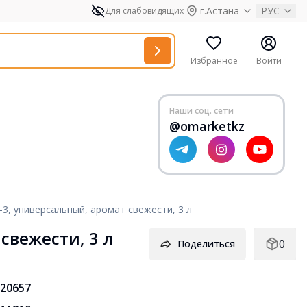
г.Астана
РУС
Для слабовидящих
Избранное
Войти
Наши соц. сети
@omarketkz
3, универсальный, аромат свежести, 3 л
свежести, 3 л
0
Поделиться
20657