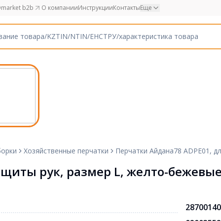
market b2b
О компании
Инструкции
Контакты
Еще
борки
Хозяйственные перчатки
Перчатки Айдана78 ADPE01, дл
ащиты рук, размер L, желто-бежевы
28700140