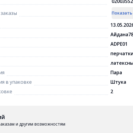
02003552
заказы
Показать
13.05.202
Айдана7
ADPE01
перчатк
латексн
ия
Пара
я в упаковке
Штука
ковке
2
ий
 заказам и другим возможностям