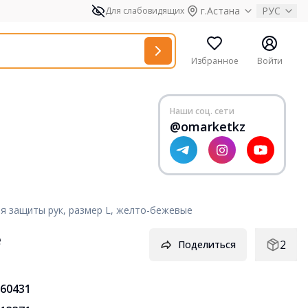
г.Астана
РУС
Для слабовидящих
Избранное
Войти
Наши соц. сети
@omarketkz
я защиты рук, размер L, желто-бежевые
е
2
Поделиться
60431