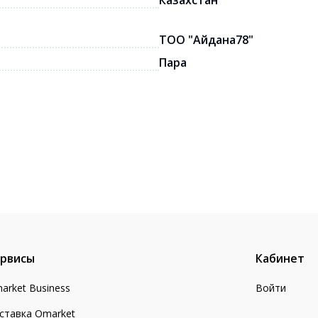
Казахстан
ТОО "Айдана78"
Пара
рвисы
Кабинет
arket Business
Войти
ставка Omarket