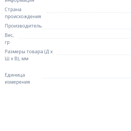
информация
Страна
происхождения
Производитель
Вес,
гр
Размеры товара (Д х
Ш х В), мм
Единица
измерения