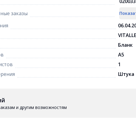
020033
ные заказы
Показа
ния
06.04.2
VITALL
Бланк
ов
A5
истов
1
ерения
Штука
ий
 заказам и другим возможностям