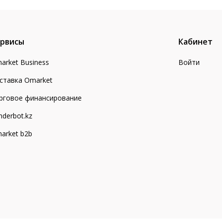
рвисы
Кабинет
arket Business
Войти
ставка Omarket
рговое финансирование
nderbot.kz
arket b2b