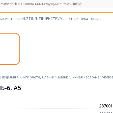
market b2b
О компании
Инструкции
Контакты
Еще
е изделия
Книги учета, бланки
Бланк "Личная карточка" Vitalle
Б-6, А5
287001