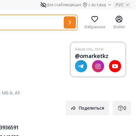
г.Астана
РУС
Для слабовидящих
Избранное
Войти
Наши соц. сети
@omarketkz
s МБ-6, А5
0
Поделиться
3936591