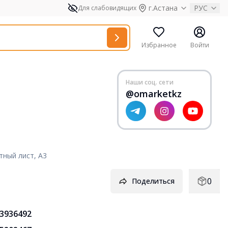
г.Астана
РУС
Для слабовидящих
Избранное
Войти
Наши соц. сети
@omarketkz
утный лист, А3
0
Поделиться
3936492