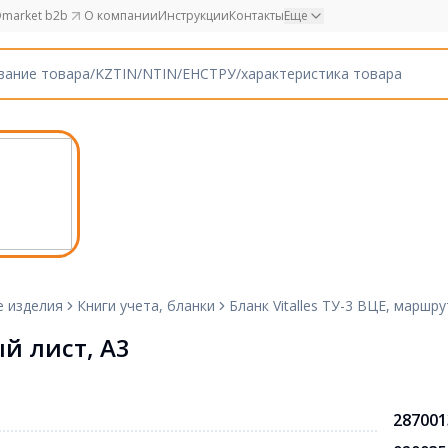
market b2b
О компании
Инструкции
Контакты
Еще
е изделия
Книги учета, бланки
Бланк Vitalles ТУ-3 ВЦЕ, маршр
ый лист, А3
287001