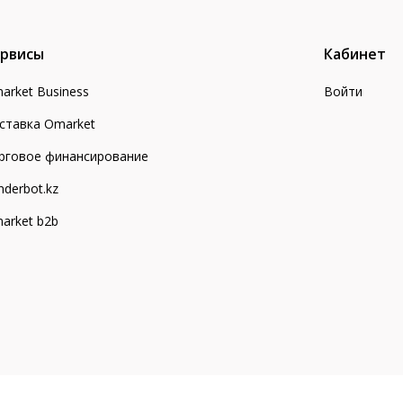
рвисы
Кабинет
arket Business
Войти
ставка Omarket
рговое финансирование
nderbot.kz
arket b2b