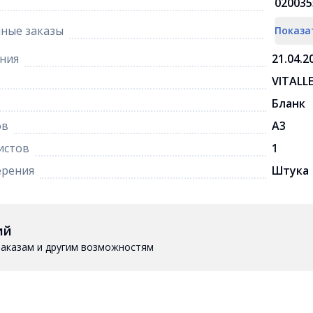
020035
ные заказы
Показа
ния
21.04.2
VITALL
Бланк
ов
A3
истов
1
ерения
Штука
ий
 заказам и другим возможностям