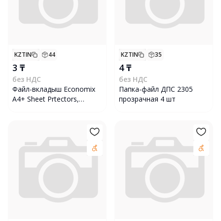
KZTIN
44
KZTIN
35
3 ₸
4 ₸
без НДС
без НДС
Файл-вкладыш Economix
Папка-файл ДПС 2305
А4+ Sheet Prtectors,
прозрачная 4 шт
глянец прозрачные 100
штук, 31102