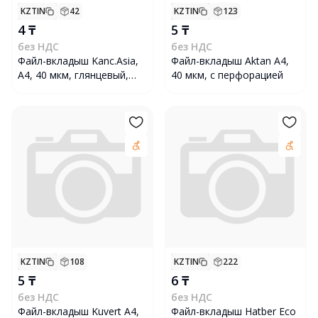
KZTIN
42
KZTIN
123
4 ₸
5 ₸
без НДС
без НДС
Файл-вкладыш Kanc.Asia,
Файл-вкладыш Aktan A4,
А4, 40 мкм, глянцевый,
40 мкм, с перфорацией
прозрачный
KZTIN
108
KZTIN
222
5 ₸
6 ₸
без НДС
без НДС
Файл-вкладыш Kuvert А4,
Файл-вкладыш Hatber Есо