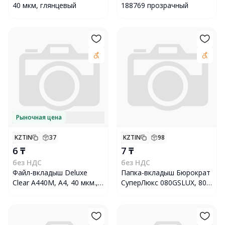
40 мкм, глянцевый
188769 прозрачный
Рыночная цена
KZTIN
37
KZTIN
98
6 ₸
7 ₸
без НДС
без НДС
Файл-вкладыш Deluxe
Папка-вкладыш Бюрократ
Clear A440M, A4, 40 мкм.,
СуперЛюкс 080GSLUX, 80
100 шт
мкм, 100 шт