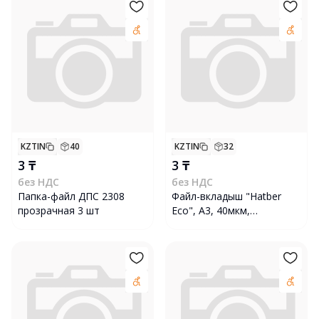
KZTIN
40
KZTIN
32
3 ₸
3 ₸
без НДС
без НДС
Папка-файл ДПС 2308
Файл-вкладыш "Hatber
прозрачная 3 шт
Eco", А3, 40мкм,
перфорация, тиснение, 50
штук в упаковке