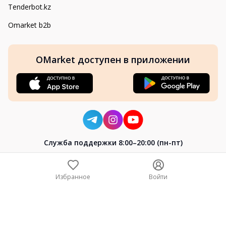
Tenderbot.kz
Omarket b2b
OMarket доступен в приложении
Cлужба поддержки 8:00–20:00 (пн-пт)
8-800-004-02-04
+7 (7172) 64-04-24
Избранное
Войти
help@omarket.kz
Copyright 2024–2026 Omarket.kz — ТОО «Smart Bridge». Все
права защищены. v30