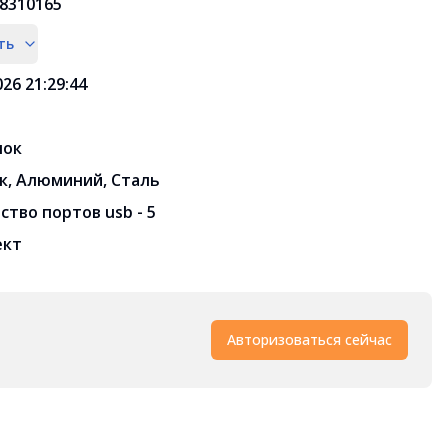
8310165
ть
026 21:29:44
лок
к, Алюминий, Сталь
ство портов usb - 5
ект
Авторизоваться сейчас