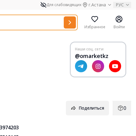
г.Астана
РУС
Для слабовидящих
Избранное
Войти
Наши соц. сети
@omarketkz
0
Поделиться
3974203