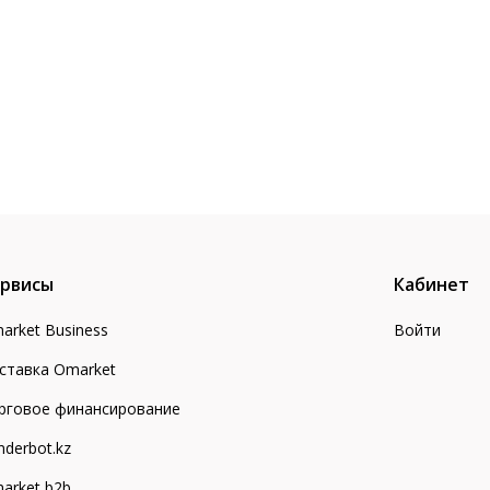
рвисы
Кабинет
arket Business
Войти
ставка Omarket
рговое финансирование
nderbot.kz
arket b2b