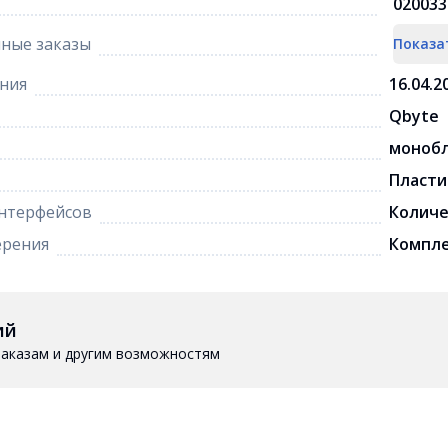
020033
ные заказы
Показа
ния
16.04.2
Qbyte
моноб
Пласти
интерфейсов
Количе
ерения
Компл
ий
 заказам и другим возможностям