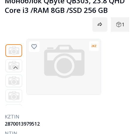
Моноблок QByte QB303, 23.8 QHD 
Core i3 /RAM 8GB /SSD 256 GB
1
KZTIN
2870013979512
NTIN