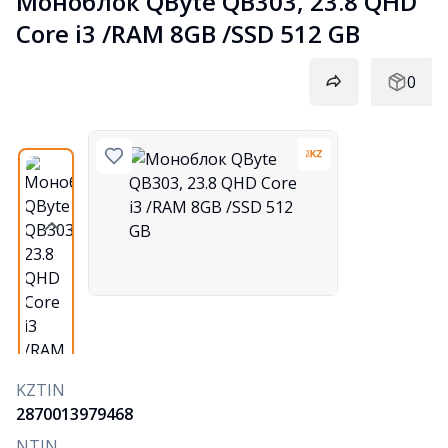
Моноблок QByte QB303, 23.8 QHD 
Core i3 /RAM 8GB /SSD 512 GB
0
KZTIN
2870013979468
NTIN