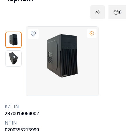
0
KZTIN
2870014064002
NTIN
0200355213999