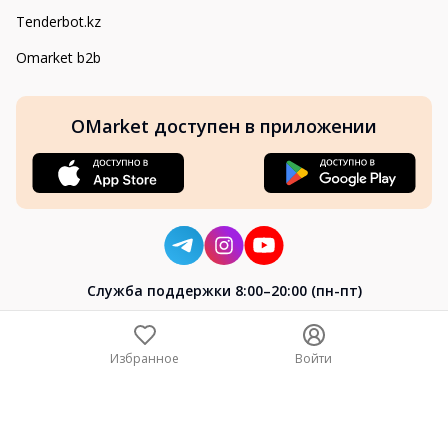
Tenderbot.kz
Omarket b2b
OMarket доступен в приложении
Cлужба поддержки 8:00–20:00 (пн-пт)
8-800-004-02-04
+7 (7172) 64-04-24
Избранное
Войти
help@omarket.kz
Copyright 2024–2026 Omarket.kz — ТОО «Smart Bridge». Все
права защищены. v30