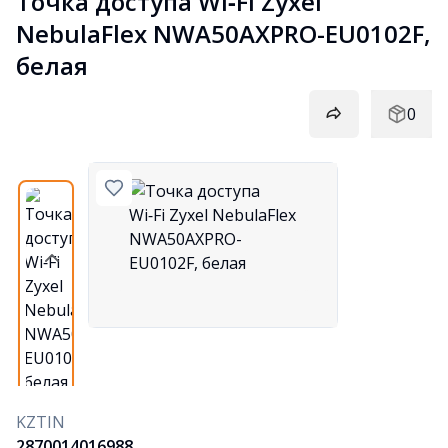
Точка доступа Wi‑Fi Zyxel 
NebulaFlex NWA50AXPRO-EU0102F, 
белая
0
KZTIN
2870014016988