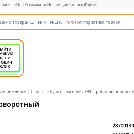
market b2b
О компании
Инструкции
Контакты
Еще
х учреждений
Стул
Табурет Техсервис М92, рабочий поворот
поворотный
28700139