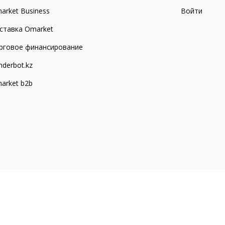
arket Business
Войти
ставка Omarket
рговое финансирование
nderbot.kz
arket b2b