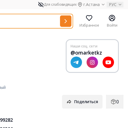
г.Астана
РУС
Для слабовидящих
Избранное
Войти
Наши соц. сети
@omarketkz
ный
0
Поделиться
99282