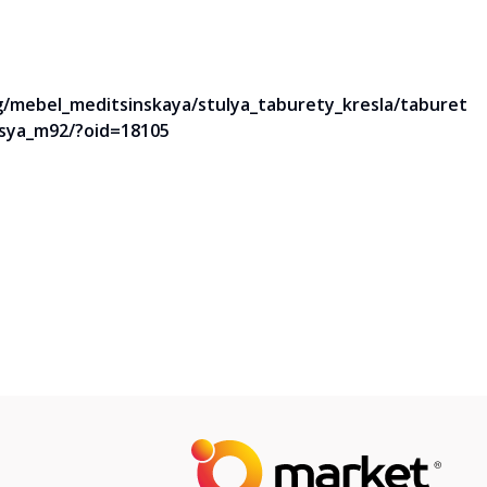
g/mebel_meditsinskaya/stulya_taburety_kresla/taburet
ysya_m92/?oid=18105