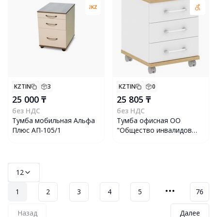
KZTIN
3
KZTIN
0
25 000 ₸
25 805 ₸
без НДС
без НДС
Тумба мобильная Альфа
Тумба офисная ОО
Плюс АП-105/1
"Общество инвалидов
"ДАР" 201401, белая/
светлое дерево
12
1
2
3
4
5
76
Назад
Далее