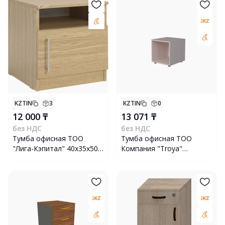
KZTIN
3
KZTIN
0
12 000 ₸
13 071 ₸
без НДС
без НДС
Тумба офисная ТОО
Тумба офисная ТОО
"Лига-Кэпитал" 40х35х50
Компания "Troya"
см, коричневая
ШЕ4001-000, бодега
белая