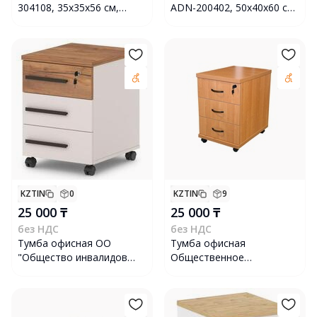
304108, 35х35х56 см,
ADN-200402, 50х40х60 см,
коричневая
коричневая
KZTIN
0
KZTIN
9
25 000 ₸
25 000 ₸
без НДС
без НДС
Тумба офисная ОО
Тумба офисная
"Общество инвалидов
Общественное
"ДАР" 201403, бежевая/
объединение инвалидов
коричневая
"Sert" SRT-0823
мобильная, светло-
коричневая