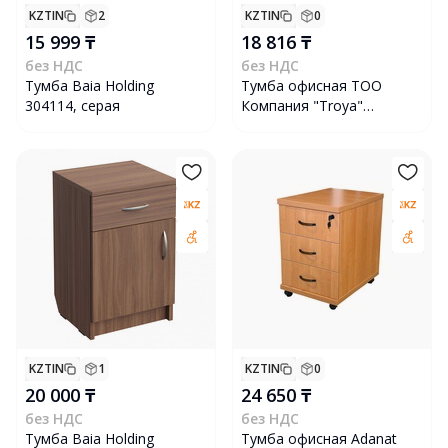
KZTIN
2
KZTIN
0
15 999 ₸
18 816 ₸
без НДС
без НДС
Тумба Baia Holding
Тумба офисная ТОО
304114, серая
Компания "Troya"
ШЕ4001-001, бодега
белая
KZTIN
1
KZTIN
0
20 000 ₸
24 650 ₸
без НДС
без НДС
Тумба Baia Holding
Тумба офисная Adanat