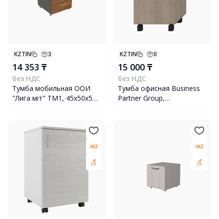
KZTIN
3
KZTIN
0
14 353 ₸
15 000 ₸
без НДС
без НДС
Тумба мобильная ООИ
Тумба офисная Business
"Лига Үміт" ТМ1, 45х50х59
Partner Group,
см, коричнево-серая
450х500х650 мм