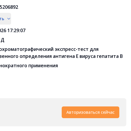
5206892
ть
026 17:29:07
 Д
хроматографический экспресс-тест для
венного определения антигена E вируса гепатита B
нократного применения
Авторизоваться сейчас