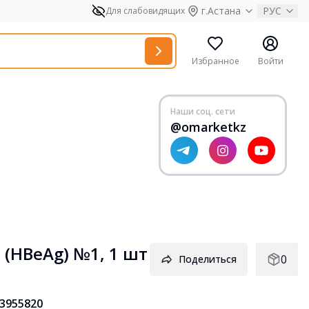
г.Астана
РУС
Для слабовидящих
Избранное
Войти
Наши соц. сети
@omarketkz
 (HBeAg) №1, 1 шт
0
Поделиться
3955820