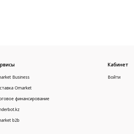
рвисы
Кабинет
arket Business
Войти
ставка Omarket
рговое финансирование
nderbot.kz
arket b2b