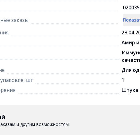
020035
ные заказы
Показа
ния
28.04.2
Амир и
Иммуно
качест
ие
Для од
 упаковке, шт
1
ерения
Штука
ий
 заказам и другим возможностям