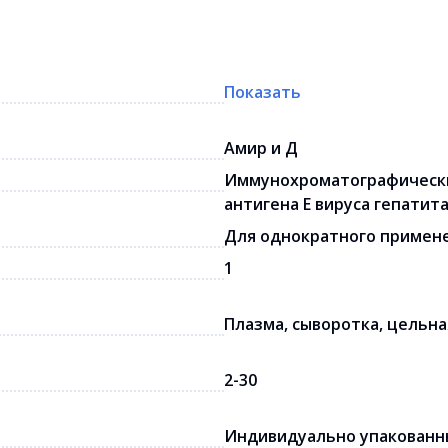
Показать
Амир и Д
Иммунохроматографически
антигена E вируса гепатита
Для однократного примен
1
Плазма, сыворотка, цельна
2-30
Индивидуально упакованны