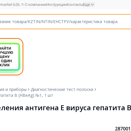
market b2b
О компании
Инструкции
Контакты
Еще
ия и приборы
Диагностические тест-полоски
патита B (HBeAg) №1, 1 шт
ления антигена E вируса гепатита B
287001