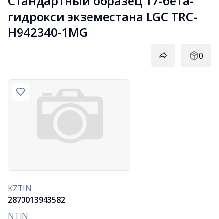
Стандартный образец 17-бета-
гидрокси экземестана LGC TRC-
H942340-1MG
0
KZTIN
2870013943582
NTIN