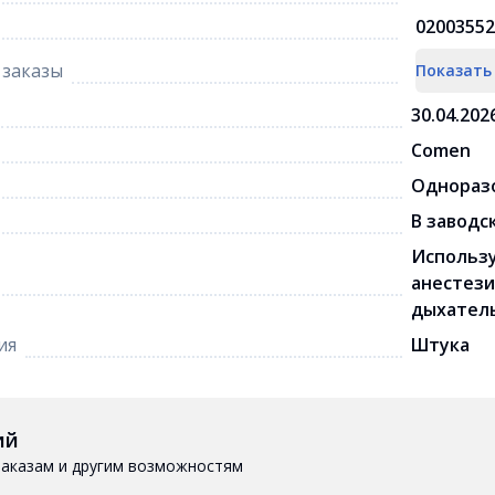
02003552
заказы
Показать
30.04.202
Comen
Одноразо
В заводс
Использу
анестези
дыхатель
ия
Штука
ий
 заказам и другим возможностям