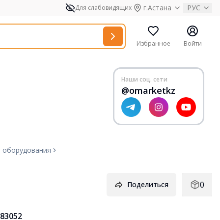
г.Астана
РУС
Для слабовидящих
Избранное
Войти
Наши соц. сети
@omarketkz
о оборудования
0
Поделиться
83052