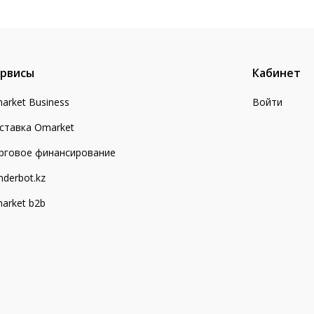
рвисы
Кабинет
arket Business
Войти
ставка Omarket
рговое финансирование
nderbot.kz
arket b2b