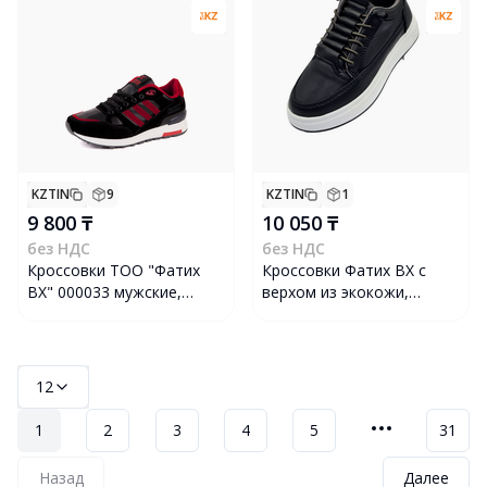
KZTIN
9
KZTIN
1
9 800 ₸
10 050 ₸
без НДС
без НДС
Кроссовки ТОО "Фатих
Кроссовки Фатих ВХ с
ВХ" 000033 мужские,
верхом из экокожи,
размер 42, черно-красные
мужские, размер 42,
черные
12
1
2
3
4
5
31
Назад
Далее