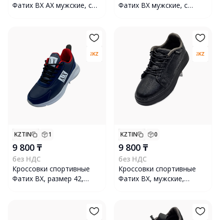
Фатих ВХ АХ мужские, с
Фатих ВХ мужские, с
верхом из эко-кожи,
верхом из эко-кожи нубук,
размер 40, черно-белые
размер 42, чёрные
KZTIN
1
KZTIN
0
9 800 ₸
9 800 ₸
без НДС
без НДС
Кроссовки спортивные
Кроссовки спортивные
Фатих ВХ, размер 42,
Фатих ВХ, мужские,
сине-красные
размер 42, из эко-кожи