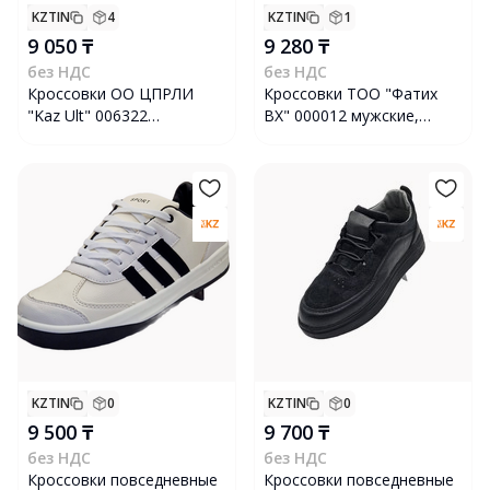
KZTIN
4
KZTIN
1
9 050 ₸
9 280 ₸
без НДС
без НДС
Кроссовки ОО ЦПРЛИ
Кроссовки ТОО "Фатих
"Kaz Ult" 006322
ВХ" 000012 мужские,
утепленные, размер 40,
размер 42, черные
черные
KZTIN
0
KZTIN
0
9 500 ₸
9 700 ₸
без НДС
без НДС
Кроссовки повседневные
Кроссовки повседневные