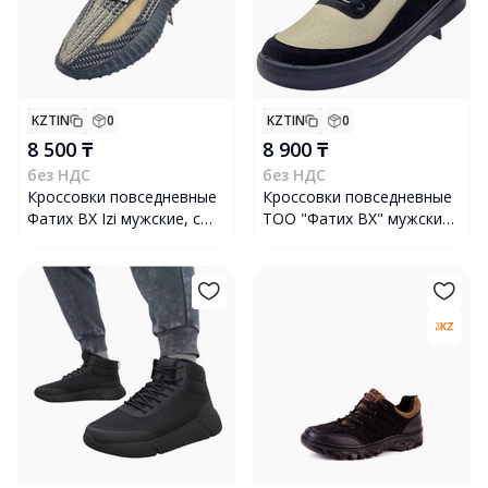
KZTIN
0
KZTIN
0
8 500 ₸
8 900 ₸
без НДС
без НДС
Кроссовки повседневные
Кроссовки повседневные
Фатих ВХ Izi мужские, с
ТОО "Фатих ВХ" мужские,
верхом из текстильного
с верхом из текстильного
материала, размер 42
материала, размер 42,
бежево-черные