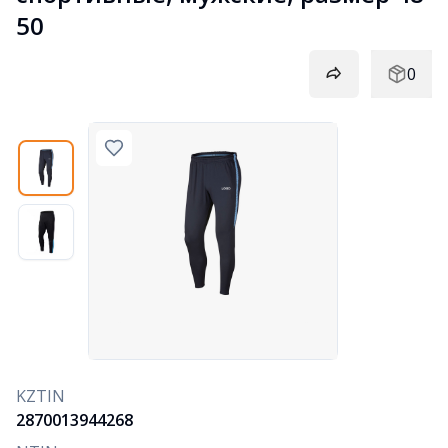
50
0
KZTIN
2870013944268