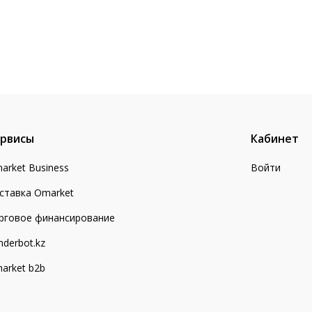
рвисы
Кабинет
arket Business
Войти
ставка Omarket
рговое финансирование
nderbot.kz
arket b2b