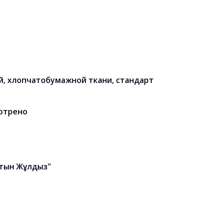
й, хлопчатобумажной ткани, стандарт
мотрено
лтын Жұлдыз"