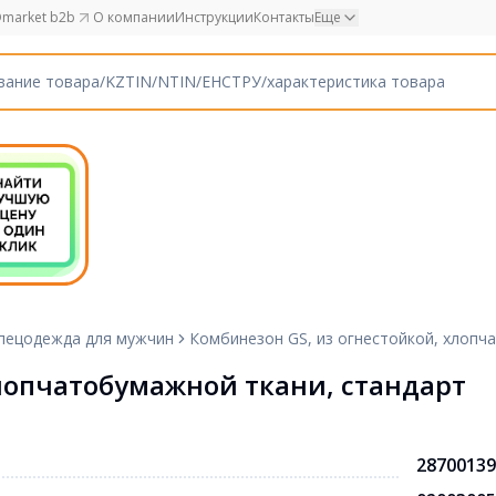
market b2b
О компании
Инструкции
Контакты
Еще
пецодежда для мужчин
Комбинезон GS, из огнестойкой, хлопч
хлопчатобумажной ткани, стандарт
28700139