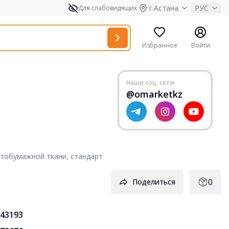
г.Астана
РУС
Для слабовидящих
Избранное
Войти
Наши соц. сети
@omarketkz
атобумажной ткани, стандарт
0
Поделиться
43193