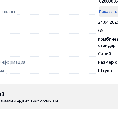
02003005
заказы
Показать
24.04.202
GS
комбинез
стандар
Синий
информация
Размер о
ия
Штука
ий
 заказам и другим возможностям