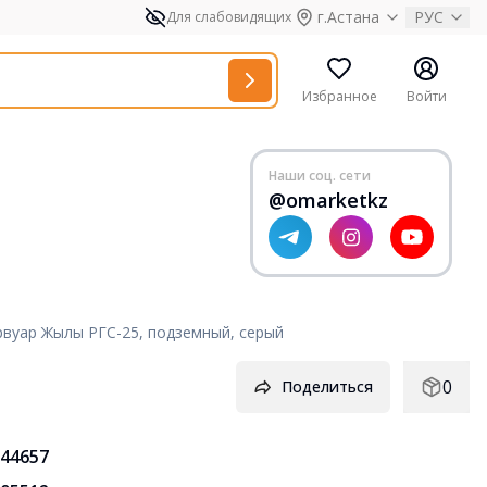
г.Астана
РУС
Для слабовидящих
Избранное
Войти
Наши соц. сети
@omarketkz
рвуар Жылы РГС-25, подземный, серый
0
Поделиться
44657