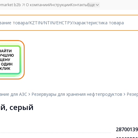
market b2b
О компании
Инструкции
Контакты
Еще
ание для АЗС
Резервуары для хранения нефтепродуктов
Резе
й, серый
28700139