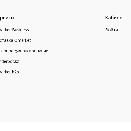
рвисы
Кабинет
arket Business
Войти
ставка Omarket
рговое финансирование
nderbot.kz
arket b2b