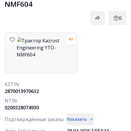
NMF604
0
KZTIN
2870013970632
NTIN
0200328074930
Подтверждённые заказы
Показать
Дата добавления
29.04.2026 17:53:11