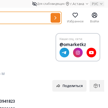
г.Астана
РУС
Для слабовидящих
Избранное
Войти
Наши соц. сети
@omarketkz
р M
1
Поделиться
3941823