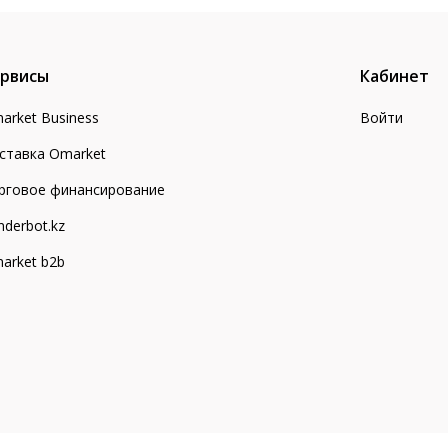
рвисы
Кабинет
arket Business
Войти
ставка Omarket
рговое финансирование
nderbot.kz
arket b2b