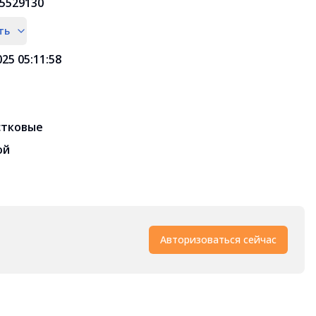
5529130
ть
025 05:11:58
стковые
ой
Авторизоваться сейчас