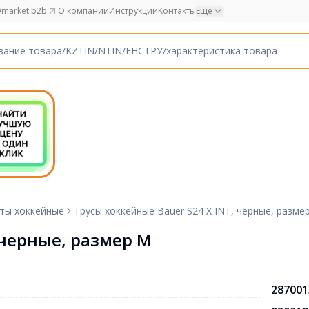
market b2b
О компании
Инструкции
Контакты
Еще
ты хоккейные
Трусы хоккейные Bauer S24 X INT, черные, разме
 черные, размер M
287001