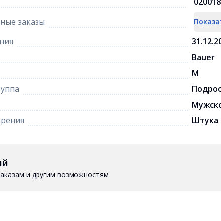
020018
ные заказы
Показа
ния
31.12.2
Bauer
M
руппа
Подро
Мужск
ерения
Штука
ий
 заказам и другим возможностям