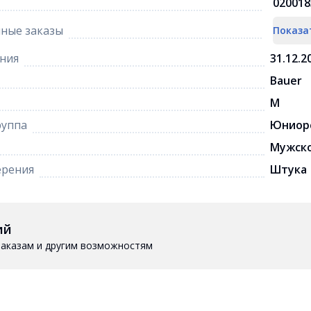
020018
ные заказы
Показа
ния
31.12.2
Bauer
M
руппа
Юниор
Мужск
ерения
Штука
ий
 заказам и другим возможностям