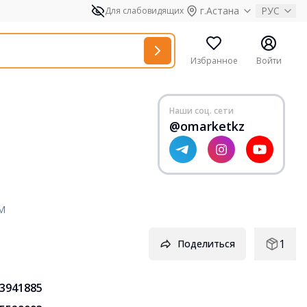
г.Астана
РУС
Для слабовидящих
Избранное
Войти
Наши соц. сети
@omarketkz
 M
1
Поделиться
3941885