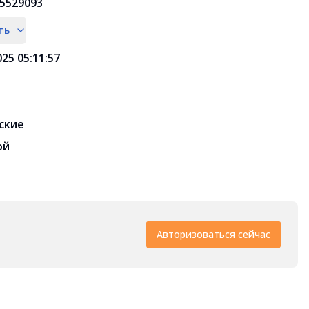
5529093
ть
025 05:11:57
ские
ой
Авторизоваться сейчас