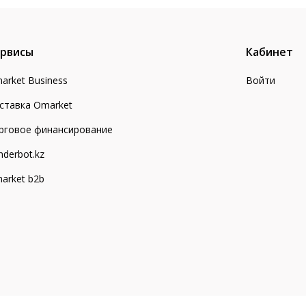
рвисы
Кабинет
arket Business
Войти
ставка Omarket
рговое финансирование
nderbot.kz
arket b2b