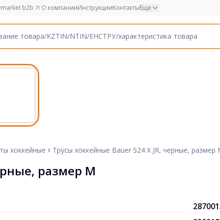
market b2b
О компании
Инструкции
Контакты
Еще
ты хоккейные
Трусы хоккейные Bauer S24 X JR, черные, размер
ерные, размер M
287001