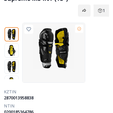
1
KZTIN
2870013958838
NTIN
0200185364786