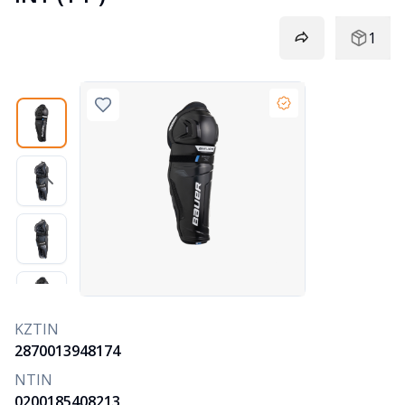
1
KZTIN
2870013948174
NTIN
0200185408213