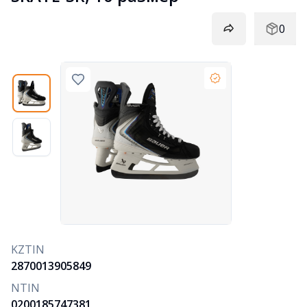
0
KZTIN
2870013905849
NTIN
0200185747381