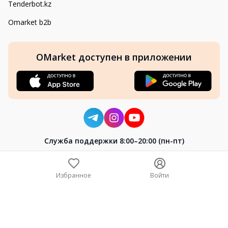
Tenderbot.kz
Omarket b2b
OMarket доступен в приложении
Cлужба поддержки 8:00–20:00 (пн-пт)
8-800-004-02-04
+7 (7172) 64-04-24
Избранное
Войти
help@omarket.kz
Copyright 2024–2026 Omarket.kz — ТОО «Smart Bridge». Все
права защищены. v30