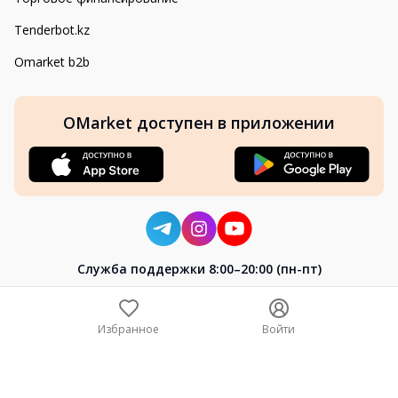
Tenderbot.kz
Omarket b2b
OMarket доступен в приложении
Cлужба поддержки 8:00–20:00 (пн-пт)
8-800-004-02-04
+7 (7172) 64-04-24
Избранное
Войти
help@omarket.kz
Copyright 2024–2026 Omarket.kz — ТОО «Smart Bridge». Все
права защищены. v30