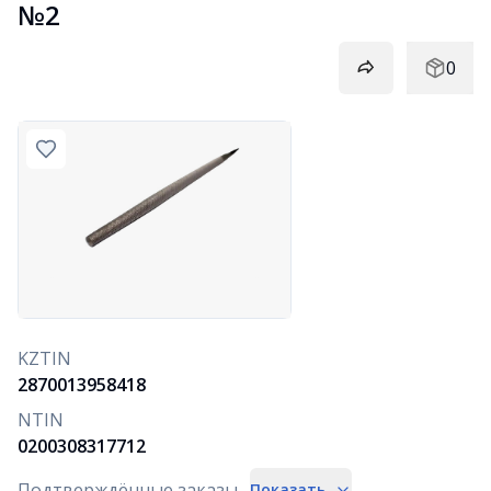
№2
0
KZTIN
2870013958418
NTIN
0200308317712
Подтверждённые заказы
Показать