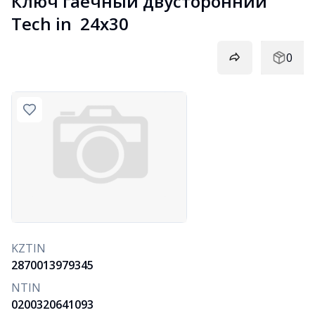
Ключ гаечный двусторонний 
Tech in  24х30
0
KZTIN
2870013979345
NTIN
0200320641093