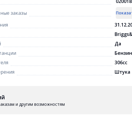
020018
ные заказы
Показа
ния
31.12.2
Briggs
й
Да
танции
Бензин
теля
306cc
ерения
Штука
ий
 заказам и другим возможностям