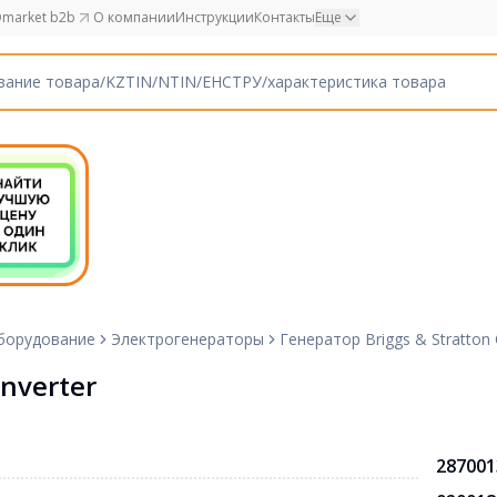
market b2b
О компании
Инструкции
Контакты
Еще
борудование
Электрогенераторы
Генератор Briggs & Stratton 
Inverter
287001