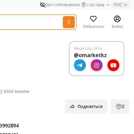
г.Астана
РУС
Для слабовидящих
Избранное
Войти
Наши соц. сети
@omarketkz
Q 6500 Inverter
0
Поделиться
3992894