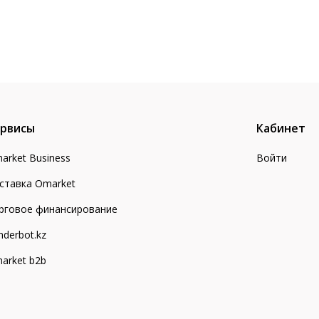
рвисы
Кабинет
arket Business
Войти
ставка Omarket
рговое финансирование
nderbot.kz
arket b2b