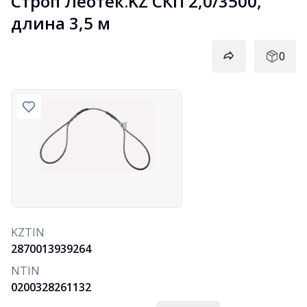
Строп Леотек.KZ СКП 2,0/3500, 
длина 3,5 м
0
KZTIN
2870013939264
NTIN
0200328261132