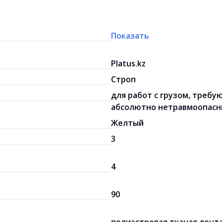
Показать
Platus.kz
Строп
для работ с грузом, требу
абсолютно нетравмоопас
Желтый
3
4
90