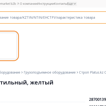
market b2b
О компании
Инструкции
Контакты
Еще
борудование
Грузоподъемное оборудование
Строп Platus.kz
екстильный, желтый
28700139