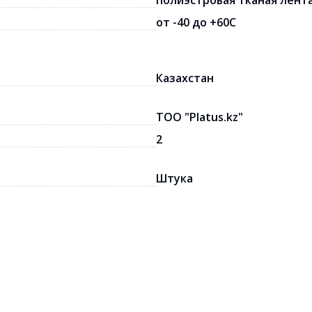
полиэстровая тканая лент
от -40 до +60С
Казахстан
ТОО "Рlatus.kz"
2
Штука