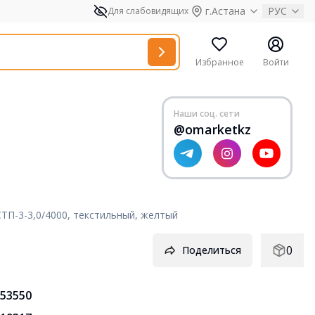
г.Астана
РУС
Для слабовидящих
Избранное
Войти
Наши соц. сети
@omarketkz
 СТП-3-3,0/4000, текстильный, желтый
0
Поделиться
53550