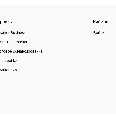
рвисы
Кабинет
arket Business
Войти
ставка Omarket
рговое финансирование
nderbot.kz
arket b2b