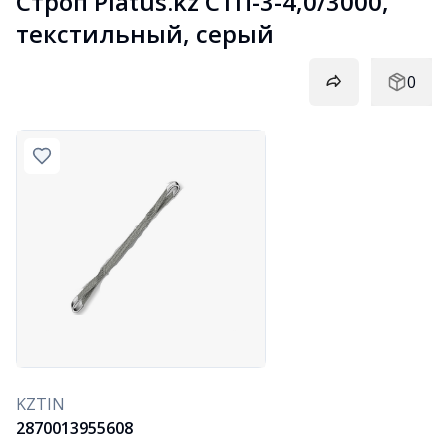
Строп Platus.kz СТП-3-4,0/3000, 
текстильный, серый
0
KZTIN
2870013955608