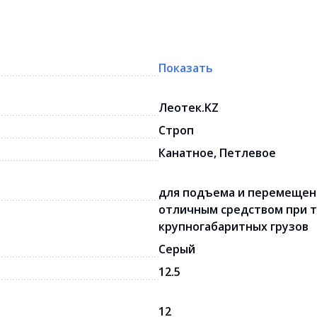
Показать
Леотек.KZ
Строп
Канатное, Петлевое
для подъема и перемещени
отличным средством при т
крупногабаритных грузов
Серый
12.5
12