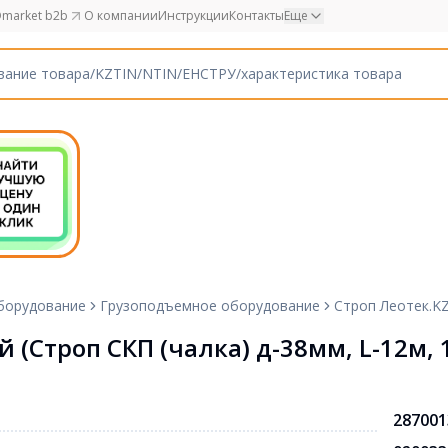
market b2b
О компании
Инструкции
Контакты
Еще
борудование
Грузоподъемное оборудование
Строп Леотек.KZ
 (Строп СКП (чалка) д-38мм, L-12м, 1
287001