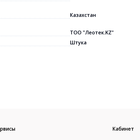
Казахстан
ТОО "Леотек.KZ"
Штука
рвисы
Кабинет