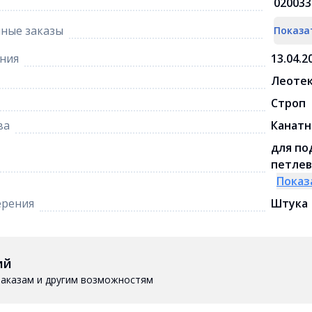
020033
ные заказы
Показа
ния
13.04.2
Леотек
Строп
ва
Канатн
для по
петлев
Показ
ерения
Штука
ий
 заказам и другим возможностям