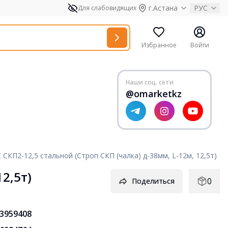
г.Астана
РУС
Для слабовидящих
Избранное
Войти
Наши соц. сети
@omarketkz
 СКП2-12,5 стальной (Строп СКП (чалка) д-38мм, L-12м, 12,5т)
2,5т)
0
Поделиться
3959408